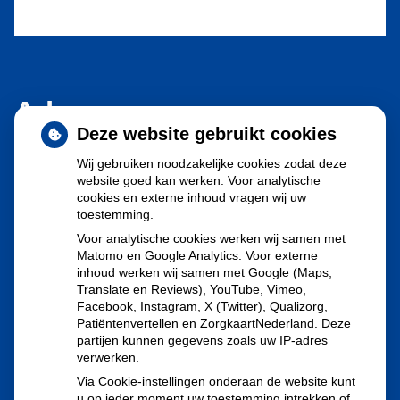
Adresgegevens
Deze website gebruikt cookies
Jan Evertsenstraat 122-124
Wij gebruiken noodzakelijke cookies zodat deze
website goed kan werken. Voor analytische
1056 EJ Amsterdam
cookies en externe inhoud vragen wij uw
toestemming.
Tel:
020-6166000
Voor analytische cookies werken wij samen met
E-mail:
mercator.apotheek@ezorg.nl
Matomo en Google Analytics. Voor externe
inhoud werken wij samen met Google (Maps,
Translate en Reviews), YouTube, Vimeo,
De fax zal niet meer gebruikt worden vanaf 1 mei 2023. De
Facebook, Instagram, X (Twitter), Qualizorg,
mail is een veilige mail.
Patiëntenvertellen en ZorgkaartNederland. Deze
partijen kunnen gegevens zoals uw IP-adres
verwerken.
Via Cookie-instellingen onderaan de website kunt
u op ieder moment uw toestemming intrekken of