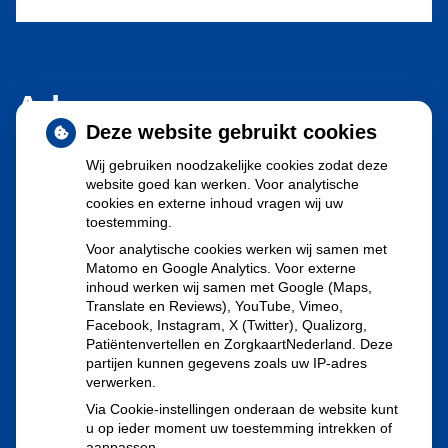
Adresgegevens
Deze website gebruikt cookies
Jan Evertsenstraat 122-124
Wij gebruiken noodzakelijke cookies zodat deze
website goed kan werken. Voor analytische
1056 EJ Amsterdam
cookies en externe inhoud vragen wij uw
toestemming.
Tel:
020-6166000
Voor analytische cookies werken wij samen met
E-mail:
mercator.apotheek@ezorg.nl
Matomo en Google Analytics. Voor externe
inhoud werken wij samen met Google (Maps,
Translate en Reviews), YouTube, Vimeo,
De fax zal niet meer gebruikt worden vanaf 1 mei 2023. De
Facebook, Instagram, X (Twitter), Qualizorg,
mail is een veilige mail.
Patiëntenvertellen en ZorgkaartNederland. Deze
partijen kunnen gegevens zoals uw IP-adres
verwerken.
Via Cookie-instellingen onderaan de website kunt
u op ieder moment uw toestemming intrekken of
aanpassen.