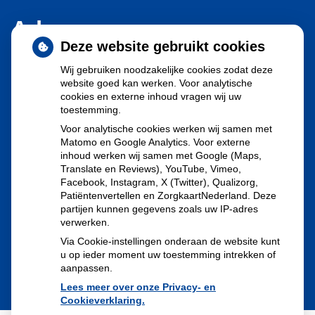
Adresgegevens
Deze website gebruikt cookies
Jan Evertsenstraat 122-124
Wij gebruiken noodzakelijke cookies zodat deze
website goed kan werken. Voor analytische
1056 EJ Amsterdam
cookies en externe inhoud vragen wij uw
toestemming.
Tel:
020-6166000
Voor analytische cookies werken wij samen met
E-mail:
mercator.apotheek@ezorg.nl
Matomo en Google Analytics. Voor externe
inhoud werken wij samen met Google (Maps,
Translate en Reviews), YouTube, Vimeo,
De fax zal niet meer gebruikt worden vanaf 1 mei 2023. De
Facebook, Instagram, X (Twitter), Qualizorg,
mail is een veilige mail.
Patiëntenvertellen en ZorgkaartNederland. Deze
partijen kunnen gegevens zoals uw IP-adres
verwerken.
Via Cookie-instellingen onderaan de website kunt
u op ieder moment uw toestemming intrekken of
aanpassen.
Lees meer over onze Privacy- en
Cookieverklaring.