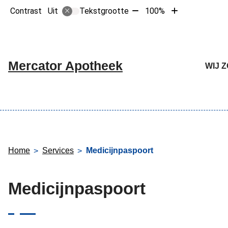
Tekst
Tekst
Contrast
Tekstgrootte
100%
Uit
verkleinen
vergroten
met
met
10%
10%
Hoofdme
Mercator Apotheek
WIJ 
Home
Services
Medicijnpaspoort
Medicijnpaspoort