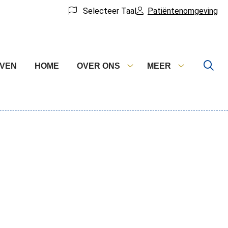
Selecteer Taal
Patiëntenomgeving
EVEN
HOME
OVER ONS
MEER
Over
Meer
ons
submenu
submenu