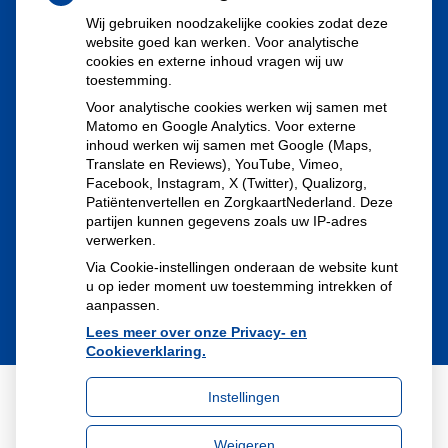
Jan Evertsenstraat 122-124
Wij gebruiken noodzakelijke cookies zodat deze
website goed kan werken. Voor analytische
1056 EJ Amsterdam
cookies en externe inhoud vragen wij uw
toestemming.
Tel:
020-6166000
Voor analytische cookies werken wij samen met
E-mail:
mercator.apotheek@ezorg.nl
Matomo en Google Analytics. Voor externe
inhoud werken wij samen met Google (Maps,
Translate en Reviews), YouTube, Vimeo,
De fax zal niet meer gebruikt worden vanaf 1 mei 2023. De
Facebook, Instagram, X (Twitter), Qualizorg,
mail is een veilige mail.
Patiëntenvertellen en ZorgkaartNederland. Deze
partijen kunnen gegevens zoals uw IP-adres
verwerken.
Via Cookie-instellingen onderaan de website kunt
u op ieder moment uw toestemming intrekken of
aanpassen.
Lees meer over onze Privacy- en
Cookieverklaring.
Instellingen
Uw Zorg Online
|
Beheer
Weigeren